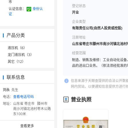
市
登记状态
认证信息：
身份认
开业
证
企业类型
有限责任公司(自然人投资或控股)
产品分类
注册地址
山东省枣庄市滕州市南沙河镇北池村枣
液压机（6）
经营范围
龙门液压机（3）
制造、销售及维修：工业自动化设备
其它（12）
品的进出口业务。（依法须经批准的
联系信息
信息来源于天眼查提供的合法公开数
网内贸站，以便通知信息提供方进行
刘永
先生
电话：
查看电话号码
营业执照
地址：
山东省 枣庄市 滕州市
南沙河镇北池村枣木公路
东100米
查看更多