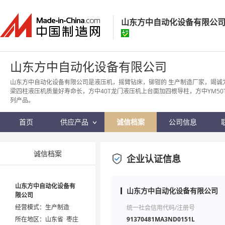
山东方中自动化设备有限公
山东方中自动化设备有限公
山东方中自动化设备有限公司
经营模式：
生产制造
山东方中自动化设备有限公司是液压机，摇臂钻床，铆钳的 生产制造厂家，竭诚
梁四柱液压机质量好寿命长，方中40T龙门液压机上台面加四根导柱，方中YM50
所在地区：
山东省 枣庄市
列产品。
认证信息：
身份认证
首页
供应产品
诚信档案
公司信息
诚信档案
企业认证信息
山东方中自动化设备有
山东方中自动化设备有限公司
限公司
经营模式：生产制造
统一社会信用代码/注册号
所在地区：山东省 枣庄
91370481MA3ND0151L