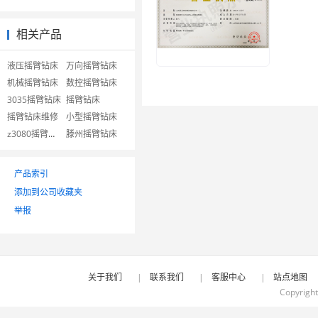
相关产品
液压摇臂钻床
万向摇臂钻床
机械摇臂钻床
数控摇臂钻床
3035摇臂钻床
摇臂钻床
摇臂钻床维修
小型摇臂钻床
z3080摇臂钻床
滕州摇臂钻床
产品索引
添加到公司收藏夹
举报
关于我们
|
联系我们
|
客服中心
|
站点地图
Copyrigh